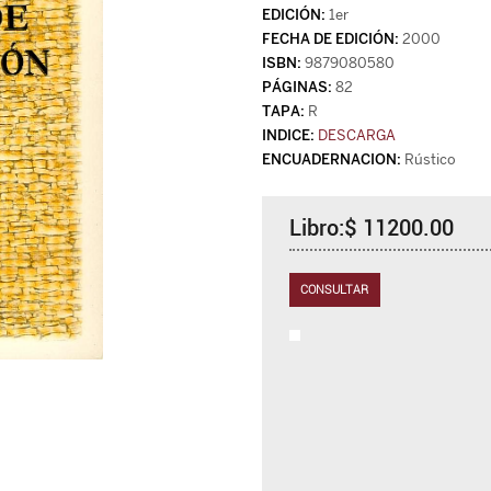
1er
2000
9879080580
82
R
DESCARGA
Rústico
Libro:$ 11200.00
CONSULTAR