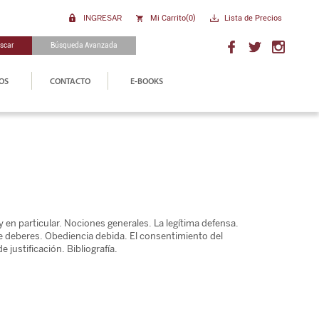
INGRESAR
Mi Carrito(
0
)
Lista de Precios
scar
Búsqueda Avanzada
OS
CONTACTO
E-BOOKS
y en particular. Nociones generales. La legítima defensa.
e deberes. Obediencia debida. El consentimiento del
 justificación. Biblio­grafía.